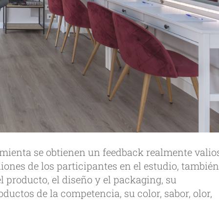
amienta se obtienen un feedback realmente valio
iones de los participantes en el estudio, tambié
l producto, el diseño y el packaging, su
ductos de la competencia, su color, sabor, olor,