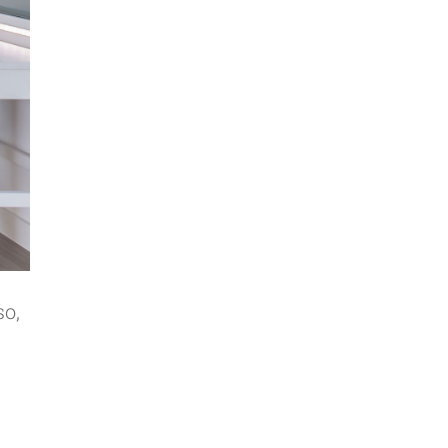
so,
n