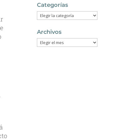
Categorías
Categorías
ar
de
Archivos
o
Archivos
a
tá
cto