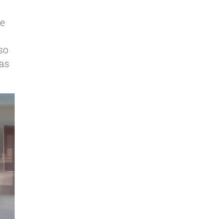
se
so
vas