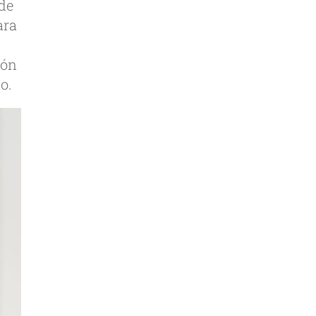
 de
ara
ión
o.