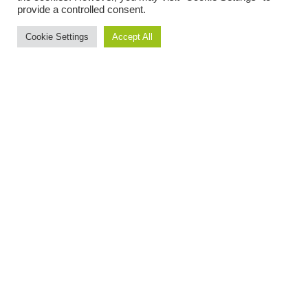
provide a controlled consent.
;
Cookie Settings
Accept All
Visita Calma en 2 minutos
Descubre nuestras salas para estudios
de mercado en Madrid y Barcelona. Te
recomendamos que lo hagas a
pantalla
completa
y pongas un
volumen suave
en tu equipo.