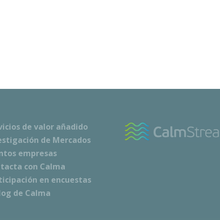
vicios de valor añadido
estigación de Mercados
ntos empresas
tacta con Calma
ticipación en encuestas
Blog de Calma