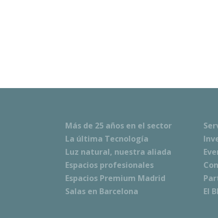
Más de 25 años en el sector
Ser
La última Tecnología
Inv
Luz natural, nuestra aliada
Eve
Espacios profesionales
Con
Espacios Premium Madrid
Par
Salas en Barcelona
El 