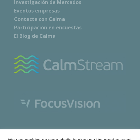
Investigación de Mercados
Eventos empresas
Contacta con Calma
Participación en encuestas
El Blog de Calma