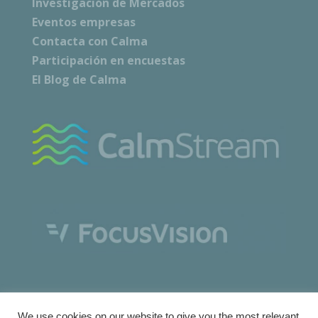
Investigación de Mercados
Eventos empresas
Contacta con Calma
Participación en encuestas
El Blog de Calma
We use cookies on our website to give you the most relevant