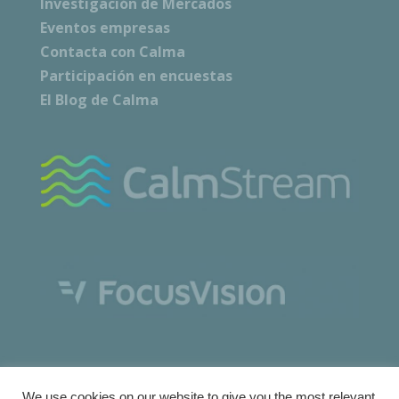
Investigación de Mercados
Eventos empresas
Contacta con Calma
Participación en encuestas
El Blog de Calma
We use cookies on our website to give you the most relevant