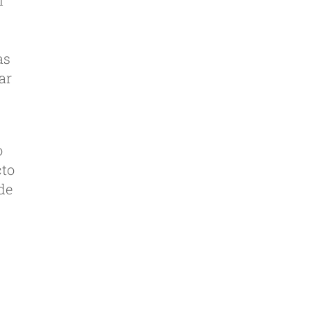
l
as
ar
o
cto
de