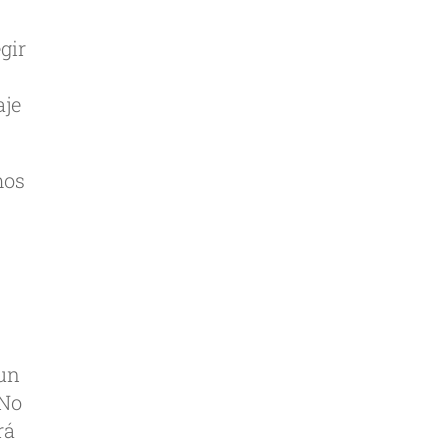
gir
aje
mos
 un
 No
rá