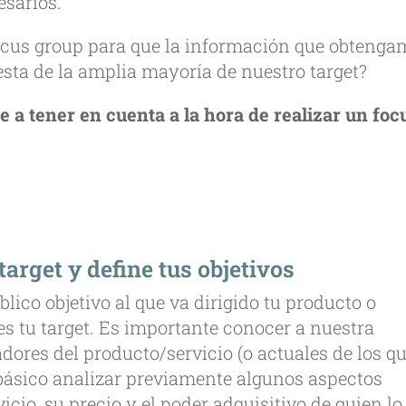
esarios.
ocus group para que la información que obteng
esta de la amplia mayoría de nuestro target?
 a tener en cuenta a la hora de realizar un foc
target y define tus objetivos
blico objetivo al que va dirigido tu producto o
es tu target. Es importante conocer a nuestra
dores del producto/servicio (o actuales de los q
básico analizar previamente algunos aspectos
icio, su precio y el poder adquisitivo de quien lo