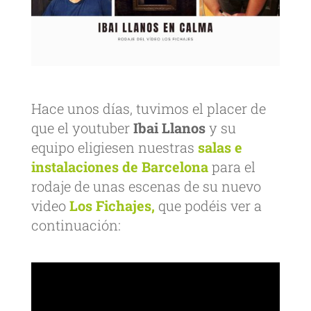
Hace unos días, tuvimos el placer de
que el youtuber
Ibai Llanos
y su
equipo eligiesen nuestras
salas e
instalaciones de Barcelona
para el
rodaje de unas escenas de su nuevo
video
Los Fichajes,
que podéis ver a
continuación: