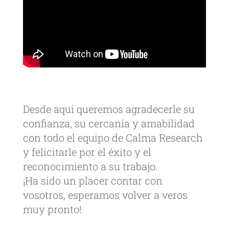
Desde aquí queremos agradecerle su
confianza, su cercanía y amabilidad
con todo el equipo de Calma Research
y felicitarle por el éxito y el
reconocimiento a su trabajo.
¡Ha sido un placer contar con
vosotros, esperamos volver a veros
muy pronto!